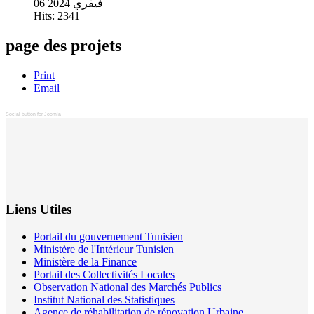
06 فيفري 2024
Hits: 2341
page des projets
Print
Email
Social button for Joomla
Liens Utiles
Portail du gouvernement Tunisien
Ministère de l'Intérieur Tunisien
Ministère de la Finance
Portail des Collectivités Locales
Observation National des Marchés Publics
Institut National des Statistiques
Agence de réhabilitation de rénovation Urbaine