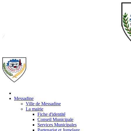
Messadine
Ville de Messadine
La mairie
Fiche d'identité
Conseil Municipale
Services Municipales
Partenariat et Jumelage