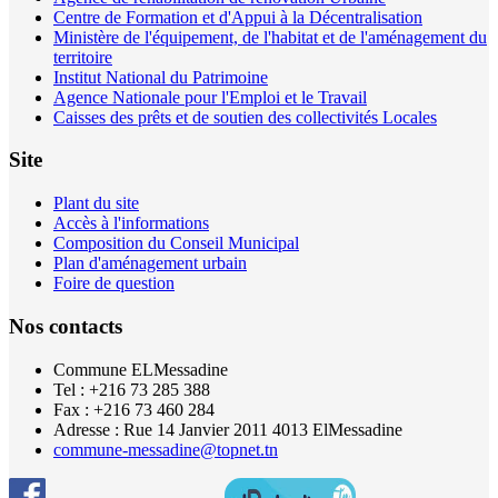
Centre de Formation et d'Appui à la Décentralisation
Ministère de l'équipement, de l'habitat et de l'aménagement du
territoire
Institut National du Patrimoine
Agence Nationale pour l'Emploi et le Travail
Caisses des prêts et de soutien des collectivités Locales
Site
Plant du site
Accès à l'informations
Composition du Conseil Municipal
Plan d'aménagement urbain
Foire de question
Nos contacts
Commune ELMessadine
Tel : +216 73 285 388
Fax : +216 73 460 284
Adresse : Rue 14 Janvier 2011 4013 ElMessadine
commune-messadine@topnet.tn